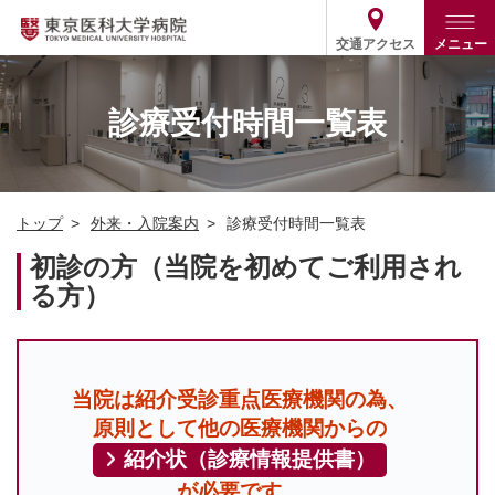
交通アクセス
メニュー
トップ
外来・入院案内
診療受付時間一覧表
診療部門案内
外来
病院案内
入院
診療部門案内一覧
トップ
外来・入院案内
診療受付時間一覧表
医療関係の方
患者支援・相談窓口
医師・歯科医師等情報検索
基本情報
初診の方（当院を初めてご利用され
各種ご案内
統計・データ・情報公開
医療連携
る方）
ENGLISH
简体中文
役割・取り組み
採用関連
外部評価
その他
03-3342-6111
(代表)
当院は紹介受診重点医療機関の為、
原則として他の医療機関からの
紹介状（診療情報提供書）
が必要です。