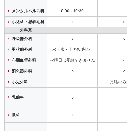
メンタルヘルス科
8:00 - 10:30
―――
小児科・思春期科
○
○
外科系
呼吸器外科
○
○
甲状腺外科
水・木・土のみ受診可
―――
心臓血管外科
火曜日は受診できません
○
消化器外科
○
○
小児外科
―――
月曜のみ受
乳腺科
○
―――
眼科
○
―――