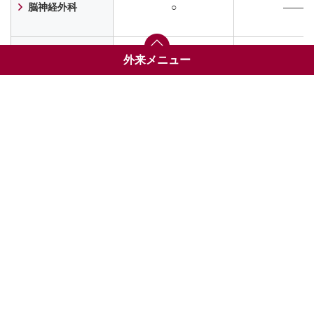
脳神経外科
○
―――
耳鼻咽喉科・
外来メニュー
○
―――
頭頸部外科
初診の方
診療受付時間一覧表
再診の方
診療相談
外来担当医表
休診予定表
時間外診療について
地域の「かかりつけ医」をもちましょう
外来・入院案内へ
整形外科
○
―――
形成外科
○
水曜日は受診で
麻酔科
月・火・木のみ受診可
―――
(ペインセンター)
初診予約については
こちら
をご確認ください。
詳細は各診療科ページをご確認ください（診療科名を
13:00～14
皮膚科
○
(初診、予約再診
クリックすると各診療科のページが開きます）。
お問い合わせは、各診療科の外来受付にお願いいたし
歯科口腔外科・
紹介状無でも受診可
―――
矯正歯科
ます。
電話：
03-3342-6111
（代表）
産科・婦人科
○
水・金のみ
泌尿器科
○
水曜日は受診で