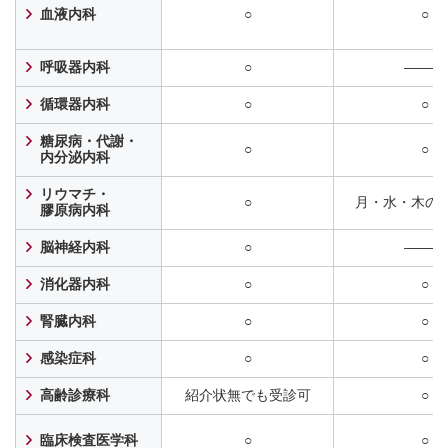
血液内科
○
○
呼吸器内科
○
―――
循環器内科
○
○
糖尿病・代謝・
○
○
内分泌内科
リウマチ・
○
月・水・木の
膠原病内科
脳神経内科
○
―――
消化器内科
○
○
腎臓内科
○
○
感染症科
○
○
高齢診療科
紹介状無でも受診可
○
臨床検査医学科
○
○