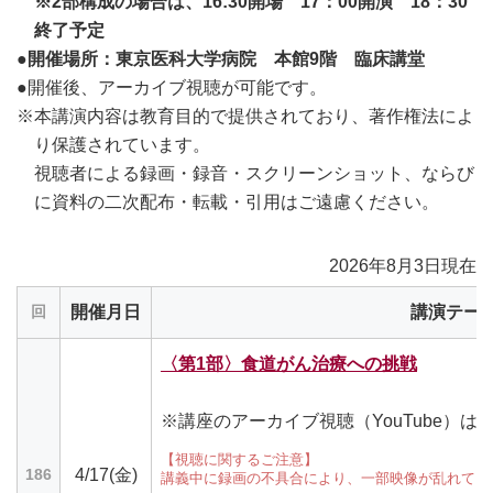
※2部構成の場合は、16:30開場 17：00開演 18：30
終了予定
●開催場所：東京医科大学病院 本館9階 臨床講堂
●開催後、アーカイブ視聴が可能です。
※本講演内容は教育目的で提供されており、著作権法によ
り保護されています。
視聴者による録画・録音・スクリーンショット、ならび
に資料の二次配布・転載・引用はご遠慮ください。
2026年8月3日現在
開催月日
講演テー
回
〈第1部〉食道がん治療への挑戦
※講座のアーカイブ視聴（YouTube）は
【視聴に関するご注意】
4/17(金)
186
講義中に録画の不具合により、一部映像が乱れてお