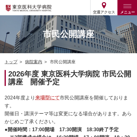
交通アクセス
メニュー
トップ
外来・入院案内
市民公開講座
診療部門案内
外来
病院案内
入院
診療部門案内一覧
トップ
病院案内
市民公開講座
医療関係の方
患者支援・相談窓口
医師・歯科医師等情報検索
基本情報
2026年度 東京医科大学病院 市民公開
各種ご案内
統計・データ・情報公開
医療連携
講座 開催予定
ENGLISH
简体中文
役割・取り組み
採用関連
外部評価
その他
2024年度より
来場型にて
03-3342-6111
市民公開講座を開催しておりま
(代表)
す。
開催日・講演テーマ等は変更になる場合があります。あら
かじめご了承ください。
●開催時間：17:00開場 17:30開演 18:30終了予定