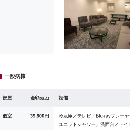
一般病棟
部屋
金額
設備
(税込)
個室
39,600円
冷蔵庫／テレビ／Blu-rayプレーヤー
ユニットシャワー／洗面台／トイ