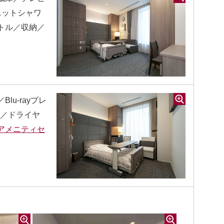
ユニットシャワ
トル／収納／
u-rayプレ
ー／ドライヤ
アメニティセ