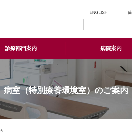
ENGLISH
简
診療部門案内
病院案内
病室（特別療養環境室）
のご案内
内