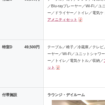
／Blu-rayプレーヤー／Wi-Fi／
ー／ドライヤー／トイレ／電気ケ
アメニティセット
特室D
49,500円
テーブル／椅子／冷蔵庫／テレビ／Bl
ーヤー／Wi-Fi／ユニットシャワ
ー／トイレ／電気ケトル／収納／
ット
付帯施設
ラウンジ・デイルーム