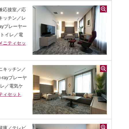
兼応接室／応
キッチン／レ
ayプレーヤー
／トイレ／電
メニティセッ
ニキッチン／
rayプレーヤ
イレ／電気ケ
ティセット
蔵庫／テレビ