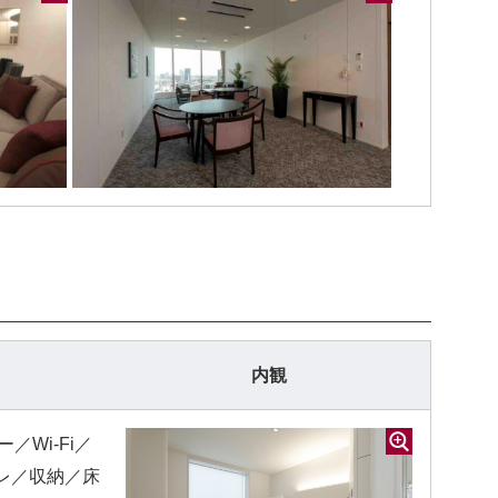
内観
／Wi-Fi／
レ／収納／床