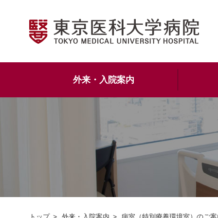
外来・入院案内
トップ
外来・入院案内
病室（特別療養環境室）のご案