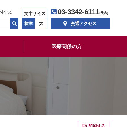
03-3342-6111
体中文
文字サイズ
(代表)
標準
大
交通アクセス
医療関係の方
印刷する