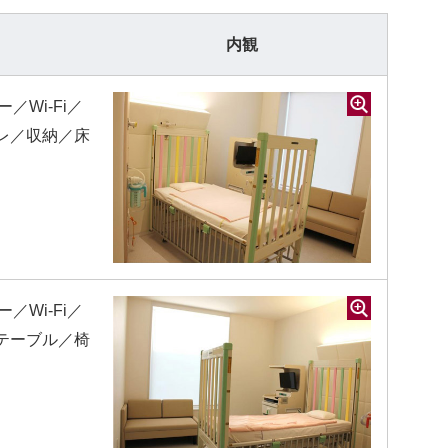
内観
／Wi-Fi／
レ／収納／床
／Wi-Fi／
テーブル／椅