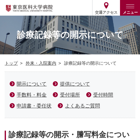
交通アクセス
メニュー
トップ
外来・入院案内
診療記録等の開示について
診療部門案内
外来
病院案内
入院
診療部門案内一覧
トップ
外来・入院案内
診療記録等の開示について
医療関係の方
患者支援・相談窓口
医師・歯科医師等情報検索
基本情報
各種ご案内
統計・データ・情報公開
医療連携
開示について
提供について
ENGLISH
简体中文
役割・取り組み
採用関連
手数料・料金
受付場所
受付時間
外部評価
その他
03-3342-6111
(代表)
申請書・委任状
よくあるご質問
診療記録等の開⽰・謄写料⾦につい