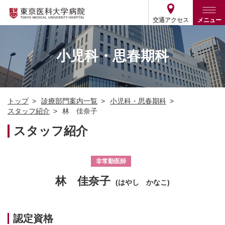
交通アクセス
メニュー
トップ
外来・入院案内
小児科・思春期科
診療部門案内
外来
病院案内
入院
診療部門案内一覧
トップ
診療部門案内一覧
小児科・思春期科
医療関係の方
患者支援・相談窓口
医師・歯科医師等情報検索
基本情報
スタッフ紹介
林 佳奈子
各種ご案内
統計・データ・情報公開
医療連携
スタッフ紹介
ENGLISH
简体中文
役割・取り組み
採用関連
外部評価
その他
03-3342-6111
非常勤医師
(代表)
林 佳奈子
(はやし かなこ)
認定資格