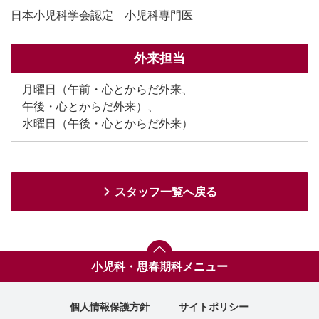
日本小児科学会認定 小児科専門医
外来担当
月曜日（午前・心とからだ外来、
午後・心とからだ外来）、
水曜日（午後・心とからだ外来）
スタッフ一覧へ戻る
小児科・思春期科メニュー
トップ
お子さんに気になる症状がある方へ
対応疾患
主な検査・医療設備
専門外来
スタッフ紹介
診療実績
外来担当表
休診予定表
診療部門案内一覧へ
個人情報保護方針
サイトポリシー