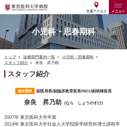
交通アクセス
メニュー
トップ
外来・入院案内
小児科・思春期科
診療部門案内
外来
病院案内
入院
診療部門案内一覧
トップ
診療部門案内一覧
小児科・思春期科
医療関係の方
患者支援・相談窓口
医師・歯科医師等情報検索
基本情報
スタッフ紹介
奈良 昇乃助
各種ご案内
統計・データ・情報公開
医療連携
スタッフ紹介
ENGLISH
简体中文
役割・取り組み
採用関連
外部評価
その他
03-3342-6111
副医局長/副臨床教育医長/NICU副病棟医長
臨床講師
(代表)
奈良 昇乃助
(なら しょうのすけ)
2007年 東京医科大学卒業
2014年 東京医科大学社会人大学院医学研究科博士課程卒