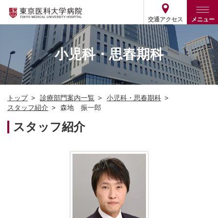
交通アクセス
メニュー
トップ
外来・入院案内
小児科・思春期科
診療部門案内
外来
病院案内
入院
診療部門案内一覧
トップ
診療部門案内一覧
小児科・思春期科
医療関係の方
患者支援・相談窓口
医師・歯科医師等情報検索
基本情報
スタッフ紹介
森地 振一郎
各種ご案内
統計・データ・情報公開
医療連携
スタッフ紹介
ENGLISH
简体中文
役割・取り組み
採用関連
外部評価
その他
03-3342-6111
(代表)