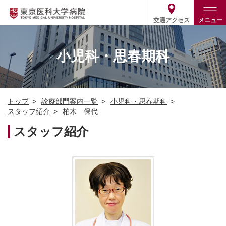
交通アクセス
メニュー
トップ
外来・入院案内
小児科・思春期科
診療部門案内
外来
病院案内
入院
診療部門案内一覧
トップ
診療部門案内一覧
小児科・思春期科
医療関係の方
患者支援・相談窓口
医師・歯科医師等情報検索
基本情報
スタッフ紹介
柏木 保代
各種ご案内
統計・データ・情報公開
医療連携
スタッフ紹介
ENGLISH
简体中文
役割・取り組み
採用関連
外部評価
その他
03-3342-6111
(代表)