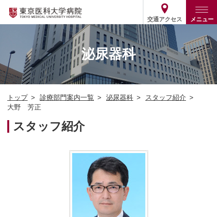
交通アクセス
メニュー
トップ
外来・入院案内
泌尿器科
診療部門案内
外来
病院案内
入院
診療部門案内一覧
トップ
診療部門案内一覧
泌尿器科
スタッフ紹介
医療関係の方
患者支援・相談窓口
医師・歯科医師等情報検索
基本情報
大野 芳正
各種ご案内
統計・データ・情報公開
医療連携
スタッフ紹介
ENGLISH
简体中文
役割・取り組み
採用関連
外部評価
その他
03-3342-6111
(代表)