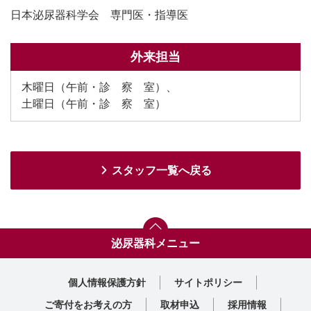
日本泌尿器科学会 専門医・指導医
外来担当
木曜日（午前・診 察 室）、
土曜日（午前・診 察 室）
スタッフ一覧へ戻る
泌尿器科メニュー
トップ
対応疾患
主な検査・医療設備
スタッフ紹介
診療実績
外来担当表
休診予定表
診療部門案内一覧へ
個人情報保護方針
サイトポリシー
ご寄付をお考えの方
取材申込
採用情報