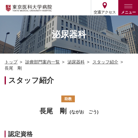
交通アクセス
メニュー
トップ
外来・入院案内
泌尿器科
診療部門案内
外来
病院案内
入院
診療部門案内一覧
トップ
診療部門案内一覧
泌尿器科
スタッフ紹介
医療関係の方
患者支援・相談窓口
医師・歯科医師等情報検索
基本情報
長尾 剛
各種ご案内
統計・データ・情報公開
医療連携
スタッフ紹介
ENGLISH
简体中文
役割・取り組み
採用関連
外部評価
その他
03-3342-6111
助教
(代表)
長尾 剛
(ながお ごう)
認定資格