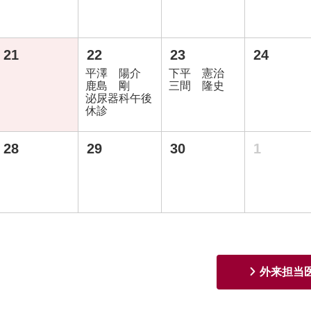
21
22
23
24
平澤 陽介
下平 憲治
鹿島 剛
三間 隆史
泌尿器科午後
休診
28
29
30
1
外来担当