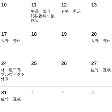
10
11
12
13
平澤 陽介
下平 憲治
泌尿器科午後
休診
17
18
19
20
大野 芳正
大野 芳正
24
25
26
27
林 建二郎
佐竹 直哉
プルヴィクト
外来
31
1
2
3
佐竹 直哉