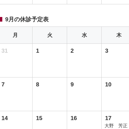
9月の休診予定表
月
火
水
木
31
1
2
3
7
8
9
10
14
15
16
17
大野 芳正