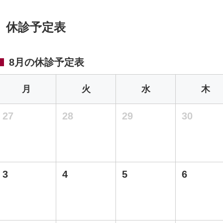
休診予定表
8月の休診予定表
月
火
水
木
27
28
29
30
3
4
5
6