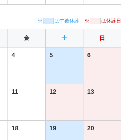
※
は午後休診
※
は休診日
金
土
日
4
5
6
11
12
13
18
19
20