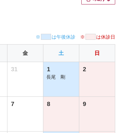
※
は午後休診
※
は休診日
金
土
日
31
1
2
長尾 剛
7
8
9