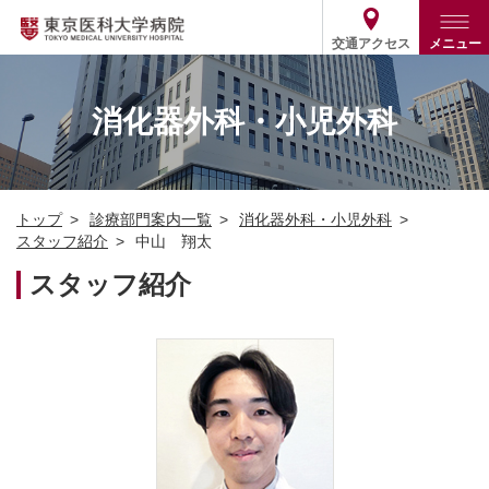
交通アクセス
メニュー
トップ
外来・入院案内
消化器外科・小児外科
診療部門案内
外来
病院案内
入院
診療部門案内一覧
トップ
診療部門案内一覧
消化器外科・小児外科
医療関係の方
患者支援・相談窓口
医師・歯科医師等情報検索
基本情報
スタッフ紹介
中山 翔太
各種ご案内
統計・データ・情報公開
医療連携
スタッフ紹介
ENGLISH
简体中文
役割・取り組み
採用関連
外部評価
その他
03-3342-6111
(代表)