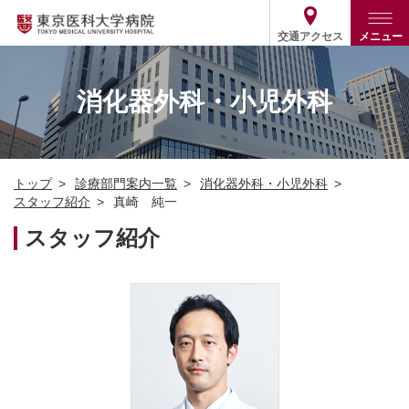
交通アクセス
メニュー
トップ
外来・入院案内
消化器外科・小児外科
診療部門案内
外来
病院案内
入院
診療部門案内一覧
トップ
診療部門案内一覧
消化器外科・小児外科
医療関係の方
患者支援・相談窓口
医師・歯科医師等情報検索
基本情報
スタッフ紹介
真崎 純一
各種ご案内
統計・データ・情報公開
医療連携
スタッフ紹介
ENGLISH
简体中文
役割・取り組み
採用関連
外部評価
その他
03-3342-6111
(代表)