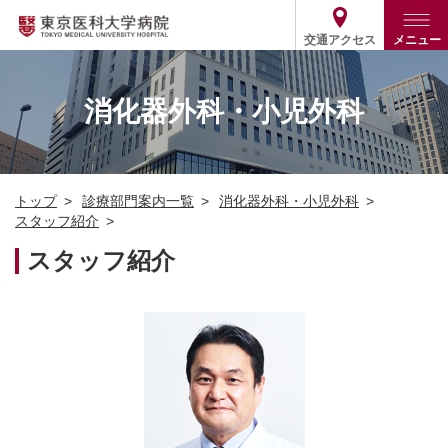
交通アクセス
メニュー
トップ
外来・入院案内
消化器外科・小児外科
診療部門案内
外来
病院案内
入院
診療部門案内一覧
トップ
診療部門案内一覧
消化器外科・小児外科
医療関係の方
患者支援・相談窓口
医師・歯科医師等情報検索
基本情報
スタッフ紹介
各種ご案内
統計・データ・情報公開
医療連携
スタッフ紹介
ENGLISH
简体中文
役割・取り組み
採用関連
外部評価
その他
03-3342-6111
(代表)