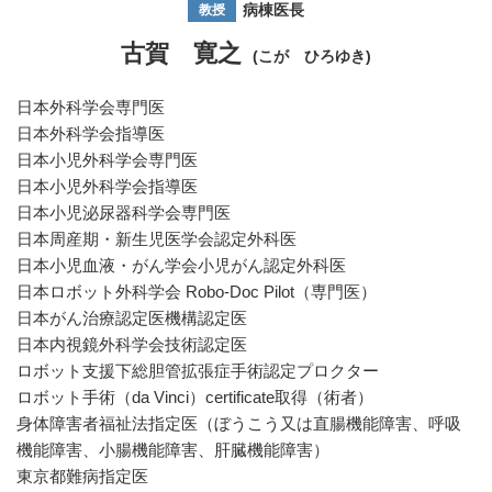
病棟医長
教授
古賀 寛之
(こが ひろゆき)
日本外科学会専門医
日本外科学会指導医
日本小児外科学会専門医
日本小児外科学会指導医
日本小児泌尿器科学会専門医
日本周産期・新生児医学会認定外科医
日本小児血液・がん学会小児がん認定外科医
日本ロボット外科学会 Robo-Doc Pilot（専門医）
日本がん治療認定医機構認定医
日本内視鏡外科学会技術認定医
ロボット支援下総胆管拡張症手術認定プロクター
ロボット手術（da Vinci）certificate取得（術者）
身体障害者福祉法指定医（ぼうこう又は直腸機能障害、呼吸
機能障害、小腸機能障害、肝臓機能障害）
東京都難病指定医