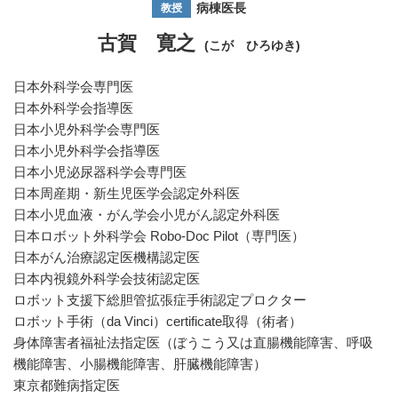
病棟医長
教授
古賀 寛之
(こが ひろゆき)
日本外科学会専門医
日本外科学会指導医
日本小児外科学会専門医
日本小児外科学会指導医
日本小児泌尿器科学会専門医
日本周産期・新生児医学会認定外科医
日本小児血液・がん学会小児がん認定外科医
日本ロボット外科学会 Robo-Doc Pilot（専門医）
日本がん治療認定医機構認定医
日本内視鏡外科学会技術認定医
ロボット支援下総胆管拡張症手術認定プロクター
ロボット手術（da Vinci）certificate取得（術者）
身体障害者福祉法指定医（ぼうこう又は直腸機能障害、呼吸
機能障害、小腸機能障害、肝臓機能障害）
東京都難病指定医