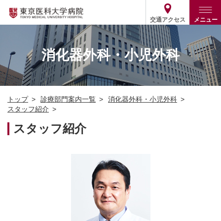
交通アクセス
メニュー
トップ
外来・入院案内
消化器外科・小児外科
診療部門案内
外来
病院案内
入院
診療部門案内一覧
トップ
診療部門案内一覧
消化器外科・小児外科
医療関係の方
患者支援・相談窓口
医師・歯科医師等情報検索
基本情報
スタッフ紹介
各種ご案内
統計・データ・情報公開
医療連携
スタッフ紹介
ENGLISH
简体中文
役割・取り組み
採用関連
外部評価
その他
03-3342-6111
(代表)