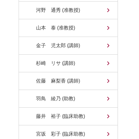
河野 通秀 (准教授)
山本 泰 (准教授)
金子 児太郎 (講師)
杉崎 リサ (講師)
佐藤 麻梨香 (講師)
羽鳥 綾乃 (助教)
藤井 裕子 (臨床助教)
宮坂 彩子 (臨床助教)