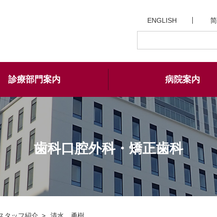
ENGLISH
简
診療部門案内
病院案内
歯科口腔外科・矯正歯科
スタッフ紹介
清水 勇樹