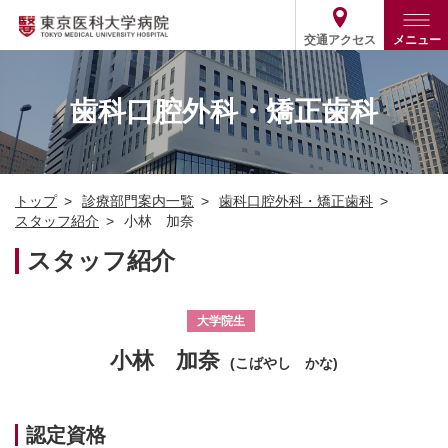
交通アクセス
メニュー
トップ
外来・入院案内
歯科口腔外科・矯正歯科
診療部門案内
外来
病院案内
入院
診療部門案内一覧
トップ
診療部門案内一覧
歯科口腔外科・矯正歯科
医療関係の方
患者支援・相談窓口
医師・歯科医師等情報検索
基本情報
スタッフ紹介
小林 加奈
各種ご案内
統計・データ・情報公開
医療連携
スタッフ紹介
ENGLISH
简体中文
役割・取り組み
採用関連
外部評価
その他
03-3342-6111
大学院生
(代表)
小林 加奈
(こばやし かな)
認定資格