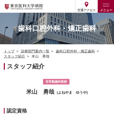
交通アクセス
メニュー
トップ
外来・入院案内
歯科口腔外科・矯正歯科
診療部門案内
外来
病院案内
入院
診療部門案内一覧
トップ
診療部門案内一覧
歯科口腔外科・矯正歯科
医療関係の方
患者支援・相談窓口
医師・歯科医師等情報検索
基本情報
スタッフ紹介
米山 勇哉
各種ご案内
統計・データ・情報公開
医療連携
スタッフ紹介
ENGLISH
简体中文
役割・取り組み
採用関連
外部評価
その他
03-3342-6111
非常勤歯科医師
(代表)
米山 勇哉
(よねやま ゆうや)
認定資格