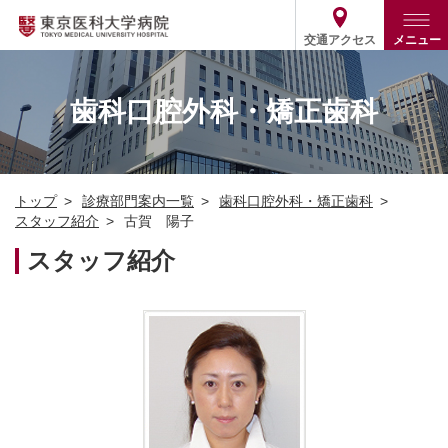
交通アクセス
メニュー
トップ
外来・入院案内
歯科口腔外科・矯正歯科
診療部門案内
外来
病院案内
入院
診療部門案内一覧
トップ
診療部門案内一覧
歯科口腔外科・矯正歯科
医療関係の方
患者支援・相談窓口
医師・歯科医師等情報検索
基本情報
スタッフ紹介
古賀 陽子
各種ご案内
統計・データ・情報公開
医療連携
スタッフ紹介
ENGLISH
简体中文
役割・取り組み
採用関連
外部評価
その他
03-3342-6111
(代表)