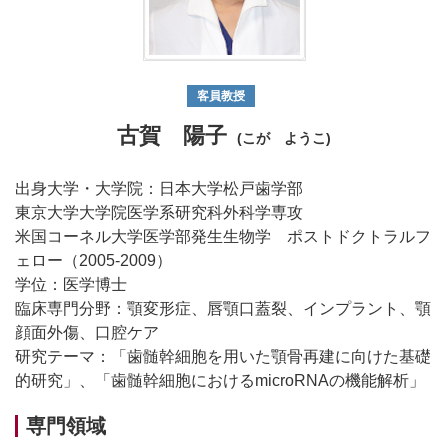
客員教授
古賀 陽子
(こが ようこ)
出身大学・大学院：日本大学松戸歯学部
東京大学大学院医学系研究科外科学専攻
米国コーネル大学医学部発生生物学 ポストドクトラルフ
ェロー（2005-2009）
学位：医学博士
臨床専門分野：顎変形症、唇顎口蓋裂、インプラント、顎
顔面外傷、口腔ケア
研究テーマ：「歯髄幹細胞を用いた顎骨再建に向けた基礎
的研究」、「歯髄幹細胞におけるmicroRNAの機能解析」
専門領域