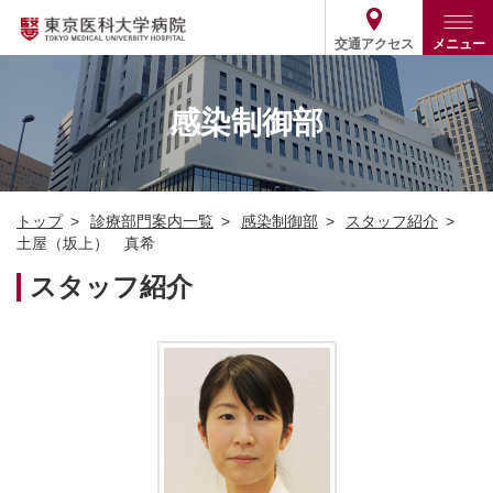
交通アクセス
メニュー
トップ
外来・入院案内
感染制御部
診療部門案内
外来
病院案内
入院
診療部門案内一覧
トップ
診療部門案内一覧
感染制御部
スタッフ紹介
医療関係の方
患者支援・相談窓口
医師・歯科医師等情報検索
基本情報
土屋（坂上） 真希
各種ご案内
統計・データ・情報公開
医療連携
スタッフ紹介
ENGLISH
简体中文
役割・取り組み
採用関連
外部評価
その他
03-3342-6111
(代表)