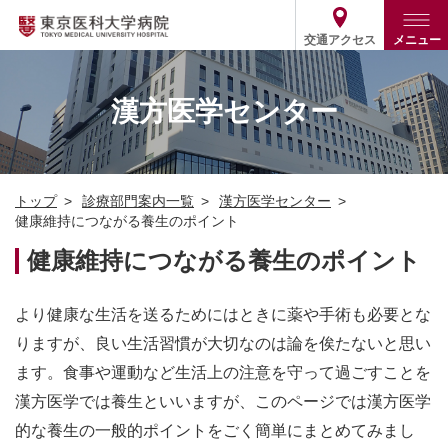
交通アクセス
メニュー
トップ
外来・入院案内
漢方医学センター
診療部門案内
外来
病院案内
入院
診療部門案内一覧
トップ
診療部門案内一覧
漢方医学センター
医療関係の方
患者支援・相談窓口
医師・歯科医師等情報検索
基本情報
健康維持につながる養生のポイント
各種ご案内
統計・データ・情報公開
医療連携
健康維持につながる養生のポイント
ENGLISH
简体中文
役割・取り組み
採用関連
外部評価
その他
より健康な生活を送るためにはときに薬や手術も必要とな
03-3342-6111
(代表)
りますが、良い生活習慣が大切なのは論を俟たないと思い
ます。食事や運動など生活上の注意を守って過ごすことを
漢方医学では養生といいますが、このページでは漢方医学
的な養生の一般的ポイントをごく簡単にまとめてみまし