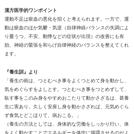
漢方医学的ワンポイント
運動不足は瘀血の悪化を招くと考えられます。一方で、運
動は瘀血のほか気鬱・気逆（自律神経バランスの失調によ
り憂うつ、不安、動悸などの症状が出現）の改善にも有
効、神経の緊張を和らげ自律神経のバランスを整えてくれ
ます。
『養生訓』より
「養生の術は、つとむべき事をよくつとめて身を動かし、
気をめぐらすをよしとす。つとむべき事をつとめずして、
臥す事をこのみ身をやすめおこたりて動かさざるは、甚養
生に害あり。久しく安座し身を動かさざれば、元気めぐら
ず食気とどこほりて、病おこる。」
（養生の方法としては、身体的な労働をしっかり行い、体
をよく動かすことでエネルギーを体中に循環させるのがよ