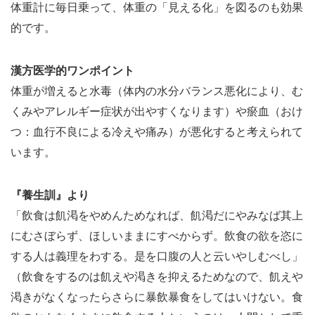
体重計に毎日乗って、体重の「見える化」を図るのも効果
的です。
漢方医学的ワンポイント
体重が増えると水毒（体内の水分バランス悪化により、む
くみやアレルギー症状が出やすくなります）や瘀血（おけ
つ：血行不良による冷えや痛み）が悪化すると考えられて
います。
『養生訓』より
「飲食は飢渇をやめんためなれば、飢渇だにやみなば其上
にむさぼらず、ほしいままにすべからず。飲食の欲を恣に
する人は義理をわする。是を口腹の人と云いやしむべし」
（飲食をするのは飢えや渇きを抑えるためなので、飢えや
渇きがなくなったらさらに暴飲暴食をしてはいけない。食