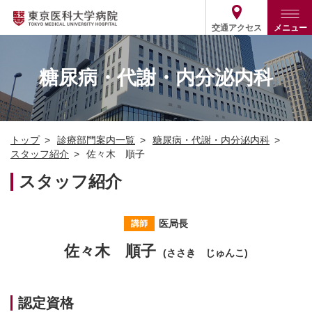
交通アクセス
メニュー
トップ
外来・入院案内
糖尿病・代謝・内分泌内科
診療部門案内
外来
病院案内
入院
診療部門案内一覧
トップ
診療部門案内一覧
糖尿病・代謝・内分泌内科
医療関係の方
患者支援・相談窓口
医師・歯科医師等情報検索
基本情報
スタッフ紹介
佐々木 順子
各種ご案内
統計・データ・情報公開
医療連携
スタッフ紹介
ENGLISH
简体中文
役割・取り組み
採用関連
外部評価
その他
03-3342-6111
医局長
講師
(代表)
佐々木 順子
(ささき じゅんこ)
認定資格