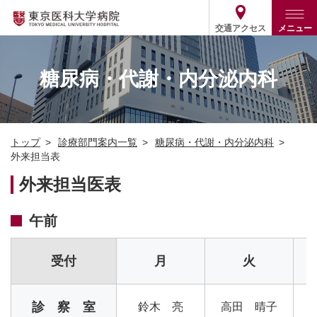
交通アクセス
メニュー
トップ
外来・入院案内
糖尿病・代謝・内分泌内科
診療部門案内
外来
病院案内
入院
診療部門案内一覧
トップ
診療部門案内一覧
糖尿病・代謝・内分泌内科
医療関係の方
患者支援・相談窓口
医師・歯科医師等情報検索
基本情報
外来担当表
各種ご案内
統計・データ・情報公開
医療連携
外来担当医表
ENGLISH
简体中文
役割・取り組み
採用関連
午前
外部評価
その他
03-3342-6111
(代表)
受付
月
火
診 察 室
鈴木 亮
高田 晴子