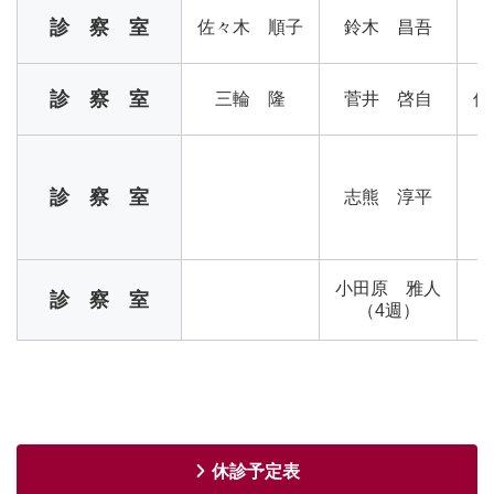
診 察 室
佐々木 順子
鈴木 昌吾
診 察 室
三輪 隆
菅井 啓自
佐
診 察 室
志熊 淳平
小田原 雅人
診 察 室
（4週）
休診予定表