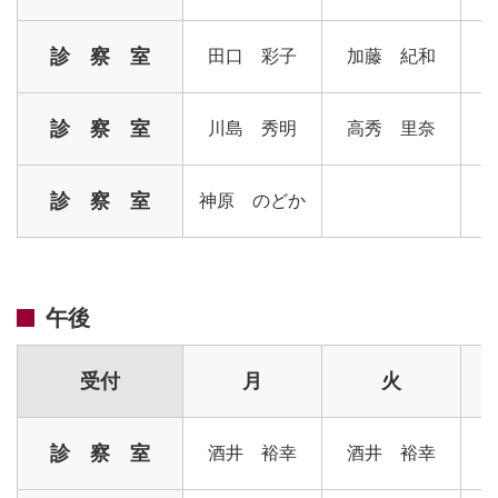
診 察 室
田口 彩子
加藤 紀和
診 察 室
川島 秀明
高秀 里奈
診 察 室
神原 のどか
午後
受付
月
火
診 察 室
酒井 裕幸
酒井 裕幸