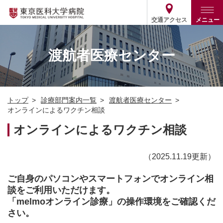
交通アクセス
メニュー
トップ
外来・入院案内
渡航者医療センター
診療部門案内
外来
病院案内
入院
診療部門案内一覧
トップ
診療部門案内一覧
渡航者医療センター
医療関係の方
患者支援・相談窓口
医師・歯科医師等情報検索
基本情報
オンラインによるワクチン相談
各種ご案内
統計・データ・情報公開
医療連携
オンラインによるワクチン相談
ENGLISH
简体中文
役割・取り組み
採用関連
外部評価
その他
（2025.11.19更新）
03-3342-6111
(代表)
ご自身のパソコンやスマートフォンでオンライン相
談をご利用いただけます。
「melmoオンライン診療」の操作環境をご確認くだ
さい。