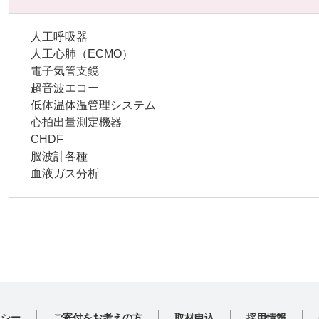
人工呼吸器
人工心肺（ECMO）
電子気管支鏡
超音波エコー
低体温体温管理システム
心拍出量測定機器
CHDF
脳波計各種
血液ガス分析
リシー
ご寄付をお考えの方
取材申込
採用情報