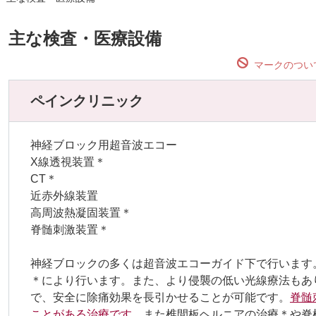
主な検査・医療設備
マークのつい
ペインクリニック
神経ブロック用超音波エコー
X線透視装置＊
CT＊
近赤外線装置
高周波熱凝固装置＊
脊髄刺激装置＊
神経ブロックの多くは超音波エコーガイド下で行います
＊により行います。また、より侵襲の低い光線療法もあ
で、安全に除痛効果を長引かせることが可能です。
脊髄
ことがある治療です。
また椎間板ヘルニアの治療＊や脊