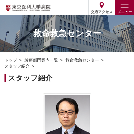
交通アクセス
メニュー
トップ
外来・入院案内
救命救急センター
診療部門案内
外来
病院案内
入院
診療部門案内一覧
トップ
診療部門案内一覧
救命救急センター
医療関係の方
患者支援・相談窓口
医師・歯科医師等情報検索
基本情報
スタッフ紹介
各種ご案内
統計・データ・情報公開
医療連携
スタッフ紹介
ENGLISH
简体中文
役割・取り組み
採用関連
外部評価
その他
03-3342-6111
(代表)