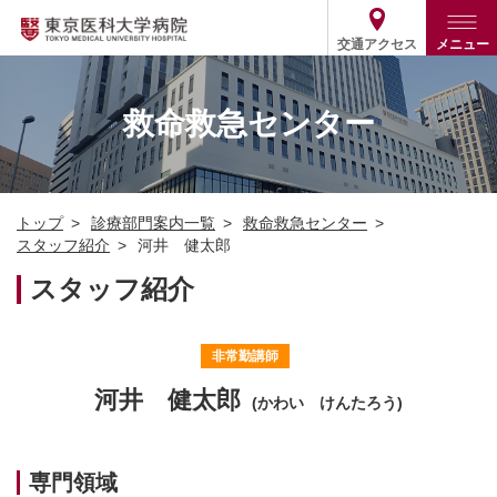
交通アクセス
メニュー
トップ
外来・入院案内
救命救急センター
診療部門案内
外来
病院案内
入院
診療部門案内一覧
トップ
診療部門案内一覧
救命救急センター
医療関係の方
患者支援・相談窓口
医師・歯科医師等情報検索
基本情報
スタッフ紹介
河井 健太郎
各種ご案内
統計・データ・情報公開
医療連携
スタッフ紹介
ENGLISH
简体中文
役割・取り組み
採用関連
外部評価
その他
03-3342-6111
非常勤講師
(代表)
河井 健太郎
(かわい けんたろう)
専門領域