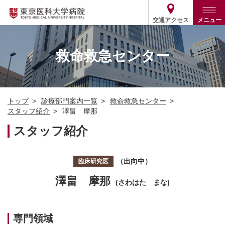
交通アクセス
メニュー
トップ
外来・入院案内
救命救急センター
診療部門案内
外来
病院案内
入院
診療部門案内一覧
トップ
診療部門案内一覧
救命救急センター
医療関係の方
患者支援・相談窓口
医師・歯科医師等情報検索
基本情報
スタッフ紹介
澤畠 摩那
各種ご案内
統計・データ・情報公開
医療連携
スタッフ紹介
ENGLISH
简体中文
役割・取り組み
採用関連
外部評価
その他
03-3342-6111
（出向中）
臨床研究医
(代表)
澤畠 摩那
(さわはた まな)
専門領域