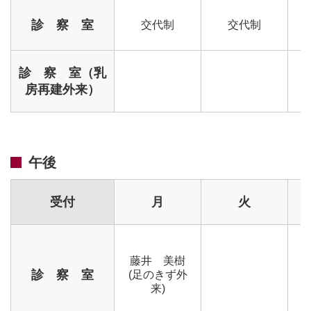
診 察 室
交代制
交代制
診 察 室（乳
房再建外来）
午後
受付
月
火
藤井 美樹
診 察 室
(足のきず外
来)