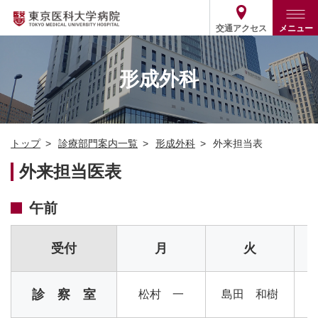
交通アクセス
メニュー
トップ
外来・入院案内
形成外科
診療部門案内
外来
病院案内
入院
診療部門案内一覧
トップ
診療部門案内一覧
形成外科
外来担当表
医療関係の方
患者支援・相談窓口
医師・歯科医師等情報検索
基本情報
外来担当医表
各種ご案内
統計・データ・情報公開
医療連携
ENGLISH
简体中文
役割・取り組み
採用関連
午前
外部評価
その他
03-3342-6111
(代表)
受付
月
火
診 察 室
松村 一
島田 和樹