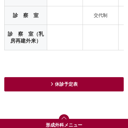
診 察 室
交代制
診 察 室（乳
房再建外来）
休診予定表
形成外科メニュー