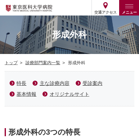
交通アクセス
メニュー
トップ
外来・入院案内
形成外科
診療部門案内
外来
病院案内
入院
診療部門案内一覧
トップ
診療部門案内一覧
形成外科
医療関係の方
患者支援・相談窓口
医師・歯科医師等情報検索
基本情報
各種ご案内
統計・データ・情報公開
医療連携
特長
主な診療内容
受診案内
ENGLISH
简体中文
役割・取り組み
採用関連
基本情報
オリジナルサイト
外部評価
その他
03-3342-6111
(代表)
形成外科の3つの特長