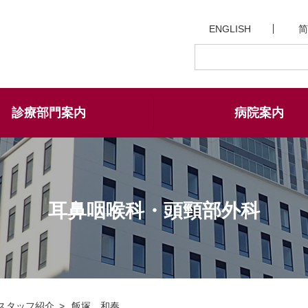
ENGLISH
简
診療部門案内
病院案内
耳鼻咽喉科・頭頸部外科
スタッフ紹介
飯塚 和奏