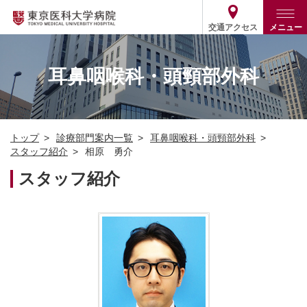
交通アクセス
メニュー
トップ
外来・入院案内
耳鼻咽喉科・頭頸部外科
診療部門案内
外来
病院案内
入院
診療部門案内一覧
トップ
診療部門案内一覧
耳鼻咽喉科・頭頸部外科
医療関係の方
患者支援・相談窓口
医師・歯科医師等情報検索
基本情報
スタッフ紹介
相原 勇介
各種ご案内
統計・データ・情報公開
医療連携
スタッフ紹介
ENGLISH
简体中文
役割・取り組み
採用関連
外部評価
その他
03-3342-6111
(代表)