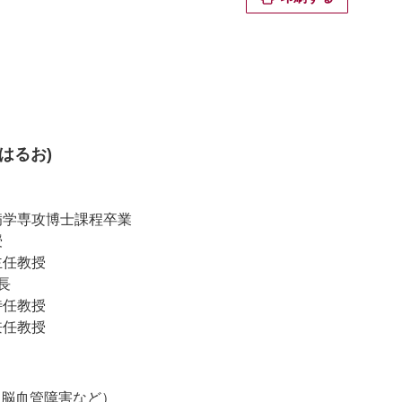
 はるお)
年病学専攻博士課程卒業
授
主任教授
長
特任教授
兼任教授
、脳血管障害など）