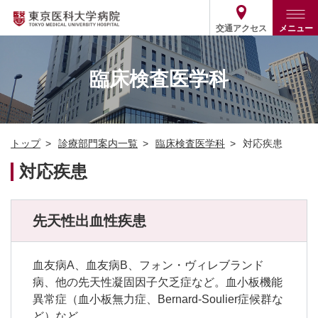
交通アクセス
メニュー
トップ
外来・入院案内
臨床検査医学科
診療部門案内
外来
病院案内
入院
診療部門案内一覧
トップ
診療部門案内一覧
臨床検査医学科
対応疾患
医療関係の方
患者支援・相談窓口
医師・歯科医師等情報検索
基本情報
対応疾患
各種ご案内
統計・データ・情報公開
医療連携
ENGLISH
简体中文
役割・取り組み
採用関連
先天性出血性疾患
外部評価
その他
03-3342-6111
(代表)
血友病A、血友病B、フォン・ヴィレブランド
病、他の先天性凝固因子欠乏症など。血小板機能
異常症（血小板無力症、Bernard-Soulier症候群な
ど）など。