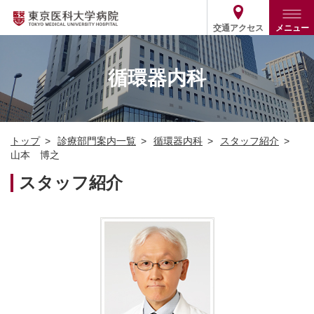
交通アクセス
メニュー
トップ
外来・入院案内
循環器内科
診療部門案内
外来
病院案内
入院
診療部門案内一覧
トップ
診療部門案内一覧
循環器内科
スタッフ紹介
医療関係の方
患者支援・相談窓口
医師・歯科医師等情報検索
基本情報
山本 博之
各種ご案内
統計・データ・情報公開
医療連携
スタッフ紹介
ENGLISH
简体中文
役割・取り組み
採用関連
外部評価
その他
03-3342-6111
(代表)