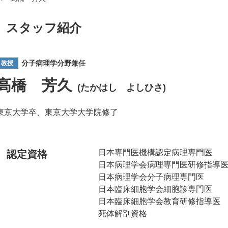
スタッフ紹介
分子病理学分野兼任
教授
高橋 芳久
(たかはし よしひさ)
東京大学卒、東京大学大学院修了
日本専門医機構認定病理専門医
認定資格
日本病理学会病理専門医研修指導
日本病理学会分子病理専門医
日本臨床細胞学会細胞診専門医
日本臨床細胞学会教育研修指導医
死体解剖資格