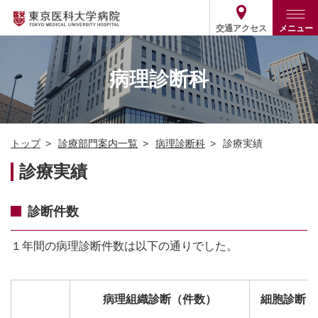
交通アクセス
メニュー
トップ
外来・入院案内
病理診断科
診療部門案内
外来
病院案内
入院
診療部門案内一覧
トップ
診療部門案内一覧
病理診断科
診療実績
医療関係の方
患者支援・相談窓口
医師・歯科医師等情報検索
基本情報
診療実績
各種ご案内
統計・データ・情報公開
医療連携
ENGLISH
简体中文
役割・取り組み
採用関連
診断件数
外部評価
その他
03-3342-6111
(代表)
１年間の病理診断件数は以下の通りでした。
病理組織診断（件数）
細胞診断（