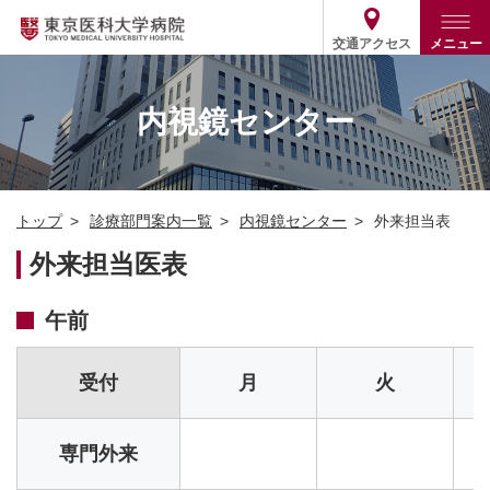
交通アクセス
メニュー
トップ
外来・入院案内
内視鏡センター
診療部門案内
外来
病院案内
入院
診療部門案内一覧
トップ
診療部門案内一覧
内視鏡センター
外来担当表
医療関係の方
患者支援・相談窓口
医師・歯科医師等情報検索
基本情報
外来担当医表
各種ご案内
統計・データ・情報公開
医療連携
ENGLISH
简体中文
役割・取り組み
採用関連
午前
外部評価
その他
03-3342-6111
(代表)
受付
月
火
専門外来