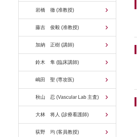
岩橋 徹 (准教授)
藤吉 俊毅 (准教授)
加納 正樹 (講師)
鈴木 隼 (臨床講師)
嶋田 聖 (専攻医)
秋山 忍 (Vascular Lab 主査)
大林 将人 (診療看護師)
荻野 均 (客員教授)