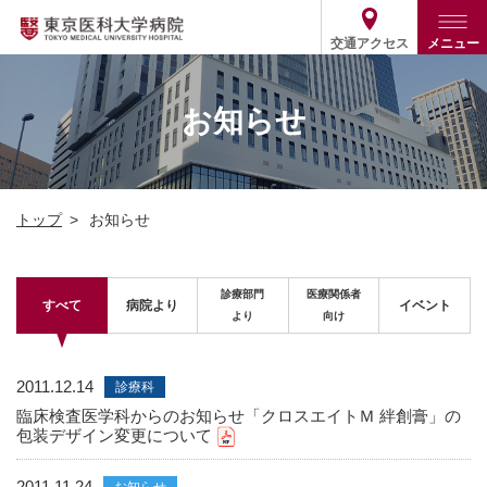
交通アクセス
メニュー
トップ
外来・入院案内
お知らせ
診療部門案内
外来
病院案内
入院
診療部門案内一覧
トップ
お知らせ
医療関係の方
患者支援・相談窓口
医師・歯科医師等情報検索
基本情報
各種ご案内
統計・データ・情報公開
医療連携
ENGLISH
简体中文
診療部門
医療関係者
役割・取り組み
採用関連
すべて
病院より
イベント
より
向け
外部評価
その他
03-3342-6111
(代表)
2011.12.14
診療科
臨床検査医学科からのお知らせ「クロスエイトＭ 絆創膏」の
包装デザイン変更について
2011.11.24