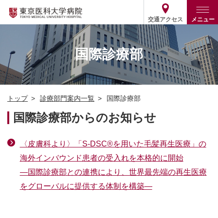
交通アクセス
メニュー
トップ
外来・入院案内
国際診療部
診療部門案内
外来
病院案内
入院
診療部門案内一覧
トップ
診療部門案内一覧
国際診療部
医療関係の方
患者支援・相談窓口
医師・歯科医師等情報検索
基本情報
国際診療部からのお知らせ
各種ご案内
統計・データ・情報公開
医療連携
ENGLISH
简体中文
役割・取り組み
採用関連
〈皮膚科より〉「S-DSC®を用いた毛髪再生医療」の
外部評価
その他
03-3342-6111
海外インバウンド患者の受入れを本格的に開始
(代表)
―国際診療部との連携により、世界最先端の再生医療
をグローバルに提供する体制を構築―