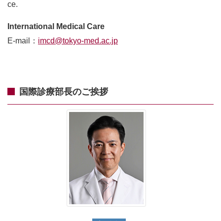
ce.
International Medical Care
E-mail：
imcd@tokyo-med.ac.jp
国際診療部長のご挨拶