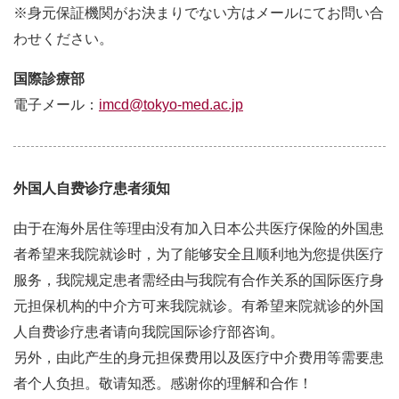
※身元保証機関がお決まりでない方はメールにてお問い合
わせください。
国際診療部
電子メール：
imcd@tokyo-med.ac.jp
外国人自费诊疗患者须知
由于在海外居住等理由没有加入日本公共医疗保险的外国患
者希望来我院就诊时，为了能够安全且顺利地为您提供医疗
服务，我院规定患者需经由与我院有合作关系的国际医疗身
元担保机构的中介方可来我院就诊。有希望来院就诊的外国
人自费诊疗患者请向我院国际诊疗部咨询。
另外，由此产生的身元担保费用以及医疗中介费用等需要患
者个人负担。敬请知悉。感谢你的理解和合作！