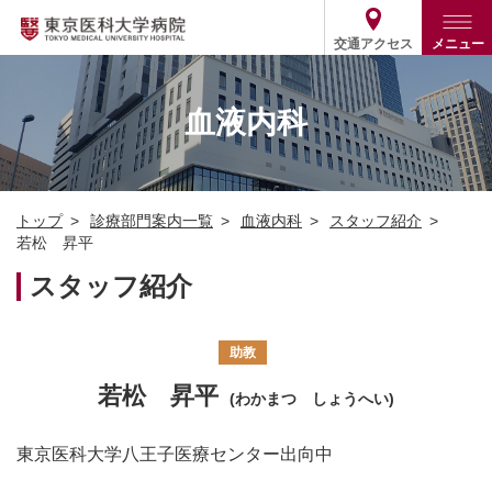
交通アクセス
メニュー
トップ
外来・入院案内
血液内科
診療部門案内
外来
病院案内
入院
診療部門案内一覧
トップ
診療部門案内一覧
血液内科
スタッフ紹介
医療関係の方
患者支援・相談窓口
医師・歯科医師等情報検索
基本情報
若松 昇平
各種ご案内
統計・データ・情報公開
医療連携
スタッフ紹介
ENGLISH
简体中文
役割・取り組み
採用関連
外部評価
その他
03-3342-6111
助教
(代表)
若松 昇平
(わかまつ しょうへい)
東京医科大学八王子医療センター出向中