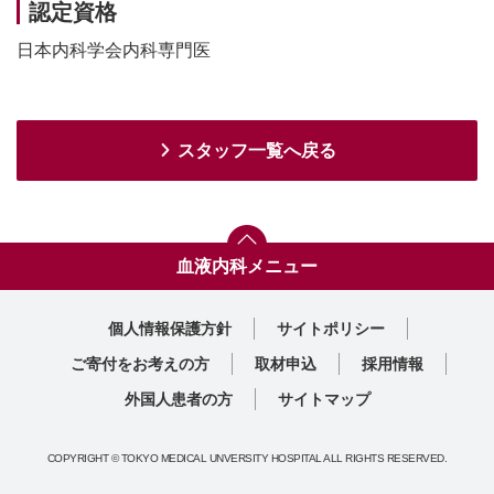
認定資格
日本内科学会内科専門医
スタッフ一覧へ戻る
血液内科メニュー
トップ
対応疾患
スタッフ紹介
診療実績
外来担当表
休診予定表
診療部門案内一覧へ
個人情報保護方針
サイトポリシー
ご寄付をお考えの方
取材申込
採用情報
外国人患者の方
サイトマップ
COPYRIGHT © TOKYO MEDICAL UNVERSITY HOSPITAL ALL RIGHTS RESERVED.