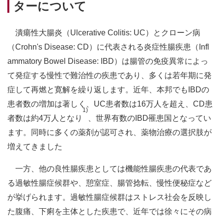
ターについて
潰瘍性大腸炎（Ulcerative Colitis: UC）とクローン病
（Crohn's Disease: CD）に代表される炎症性腸疾患（Infl
ammatory Bowel Disease: IBD）は腸管の免疫異常によっ
て発症する慢性で難治性の疾患であり、多くは若年期に発
症して再燃と寛解を繰り返します。近年、本邦でもIBDの
患者数の増加は著しく、UC患者数は16万人を超え、CD患
1)
者数は約4万人となり
、世界有数のIBD罹患国となってい
ます。同時に多くの薬剤が認可され、薬物治療の選択肢が
増えてきました
一方、他の良性腸疾患としては機能性腸疾患の代表であ
る過敏性腸症候群や、憩室症、腸管捻転、慢性便秘症など
が挙げられます。過敏性腸症候群はストレス社会を反映し
た腹痛、下痢を主体とした疾患で、近年では徐々にその病