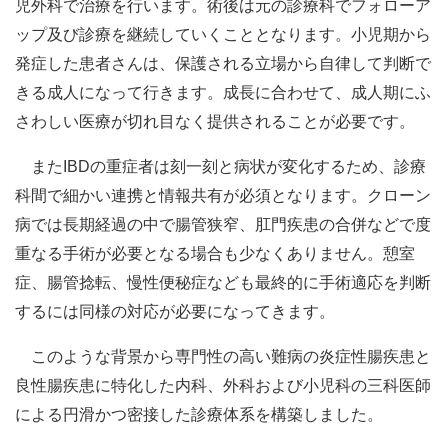
児外科で治療を行います。術後は元の診療科でフォローア
ップ及び診療を継続していくこととなります。小児期から
発症した患者さんは、保護される立場から自律して判断で
きる成人になって行きます。成長に合わせて、成人期にふ
さわしい医療が切れ目なく提供されることが必要です。
またIBDの重症者は刻一刻と病状が変化するため、診療
科間で細かい連携と情報共有が必須となります。クローン
病では長期経過の中で腸管狭窄、肛門疾患の合併などで度
重なる手術が必要となる場合も少なくありません。憩室
症、腸管捻転、慢性便秘症なども最終的に手術適応を判断
するには同様の対応が必要になってきます。
このような背景から専門性の高い難病の炎症性腸疾患と
良性腸疾患に特化した内科、外科および小児科の三科医師
による円滑かつ密接した診療体系を構築しました。