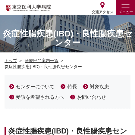
交通アクセス
メニュー
トップ
外来・入院案内
炎症性腸疾患(IBD)・良性腸疾患セ
ンター
診療部門案内
外来
病院案内
入院
診療部門案内一覧
トップ
診療部門案内一覧
医療関係の方
患者支援・相談窓口
医師・歯科医師等情報検索
基本情報
炎症性腸疾患(IBD)・良性腸疾患センター
各種ご案内
統計・データ・情報公開
医療連携
ENGLISH
简体中文
役割・取り組み
採用関連
センターについて
特長
対象疾患
外部評価
その他
03-3342-6111
受診を希望される方へ
お問い合わせ
(代表)
炎症性腸疾患(IBD)・良性腸疾患セン