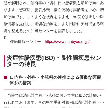
態が解明され、診断率の上昇に伴い患者数も増加傾向にあ
ります。憩室症、腸管捻転、慢性便秘は高齢者を中心に増
加傾向です。このような状況をふまえ、当院では正しい医
療情報を提供し、適切な治療を、より円滑に実施できる環
境を整えるために当センターを新設しました。
1)
難病情報センター
https://www.nanbyou.or.jp/
炎症性腸疾患(IBD)・良性腸疾患セン
ターの特長
1. 内科・外科・小児科の連携による優良な医療
体系の構築
当院では消化器内科､小児科において主にIBDの診療が
行われております。その中で手術対象例は消化器外科・小