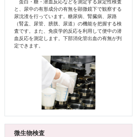
蛋白・糖・潜血反応などを測定する尿定性検査
と、尿中の有形成分の有無を顕微鏡下で観察する
尿沈渣を行っています。糖尿病、腎臓病、尿路
（腎盂、尿管、膀胱、尿道）の機能を把握する検
査です。また、免疫学的反応を利用して便中の潜
血反応を測定します。下部消化管出血の有無が判
定できます。
微生物検査