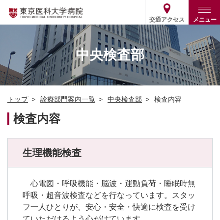
交通アクセス
メニュー
トップ
外来・入院案内
中央検査部
診療部門案内
外来
病院案内
入院
診療部門案内一覧
トップ
診療部門案内一覧
中央検査部
検査内容
医療関係の方
患者支援・相談窓口
医師・歯科医師等情報検索
基本情報
検査内容
各種ご案内
統計・データ・情報公開
医療連携
ENGLISH
简体中文
役割・取り組み
採用関連
生理機能検査
外部評価
その他
03-3342-6111
(代表)
心電図・呼吸機能・脳波・運動負荷・睡眠時無
呼吸・超音波検査などを行なっています。スタッ
フ一人ひとりが、安心・安全・快適に検査を受け
ていただけるよう心がけています。