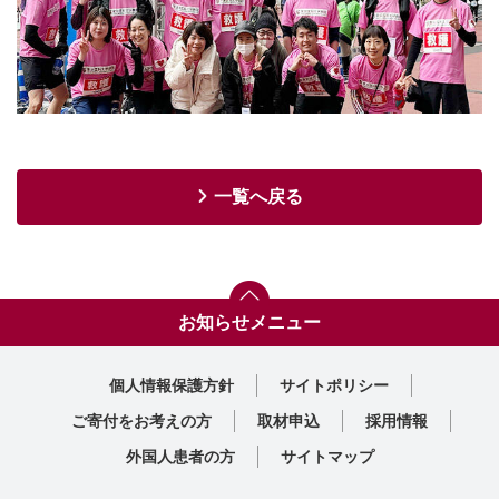
一覧へ戻る
お知らせメニュー
2025年
2024年
2023年
2022年
2021年
2020年
2019年
2018年
2017年
2016年
2015年
2014年
2013年
2012年
2011年
2010年
お知らせトップへ
個人情報保護方針
サイトポリシー
ご寄付をお考えの方
取材申込
採用情報
外国人患者の方
サイトマップ