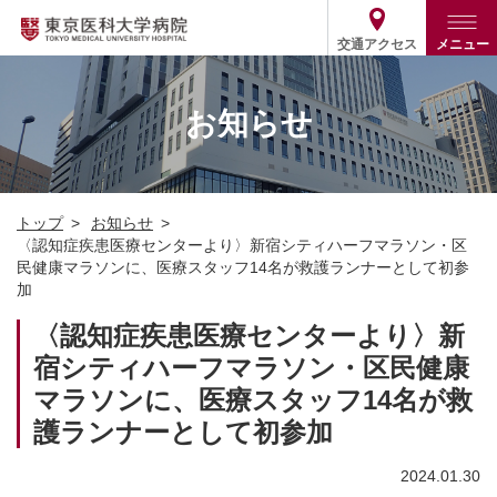
交通アクセス
メニュー
トップ
外来・入院案内
お知らせ
診療部門案内
外来
病院案内
入院
診療部門案内一覧
トップ
お知らせ
医療関係の方
患者支援・相談窓口
医師・歯科医師等情報検索
基本情報
〈認知症疾患医療センターより〉新宿シティハーフマラソン・区
民健康マラソンに、医療スタッフ14名が救護ランナーとして初参
各種ご案内
統計・データ・情報公開
医療連携
加
ENGLISH
简体中文
役割・取り組み
採用関連
〈認知症疾患医療センターより〉新
外部評価
その他
03-3342-6111
宿シティハーフマラソン・区民健康
(代表)
マラソンに、医療スタッフ14名が救
護ランナーとして初参加
2024.01.30