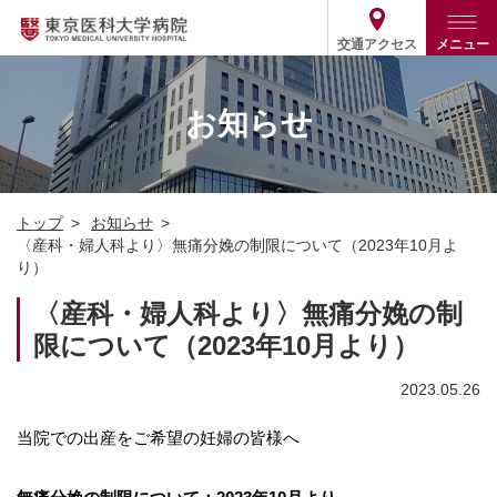
交通アクセス
メニュー
トップ
外来・入院案内
お知らせ
診療部門案内
外来
病院案内
入院
診療部門案内一覧
トップ
お知らせ
医療関係の方
患者支援・相談窓口
医師・歯科医師等情報検索
基本情報
〈産科・婦人科より〉無痛分娩の制限について（2023年10月よ
り）
各種ご案内
統計・データ・情報公開
医療連携
ENGLISH
简体中文
〈産科・婦人科より〉無痛分娩の制
役割・取り組み
採用関連
限について（2023年10月より）
外部評価
その他
03-3342-6111
(代表)
2023.05.26
当院での出産をご希望の妊婦の皆様へ