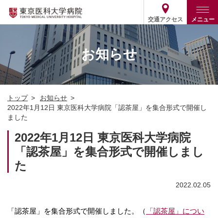
交通アクセス
メニュー
トップ
外来・入院案内
お知らせ
診療部門案内
外来
病院案内
入院
診療部門案内一覧
トップ
お知らせ
医療関係の方
患者支援・相談窓口
医師・歯科医師等情報検索
基本情報
2022年1月12日 東京医科大学病院「認茶屋」を集合形式で開催し
ました
各種ご案内
統計・データ・情報公開
医療連携
ENGLISH
简体中文
2022年1月12日 東京医科大学病院
役割・取り組み
採用関連
「認茶屋」を集合形式で開催しまし
外部評価
その他
03-3342-6111
(代表)
た
2022.02.05
「認茶屋」を集合形式で開催しました。（
「認茶屋」につい