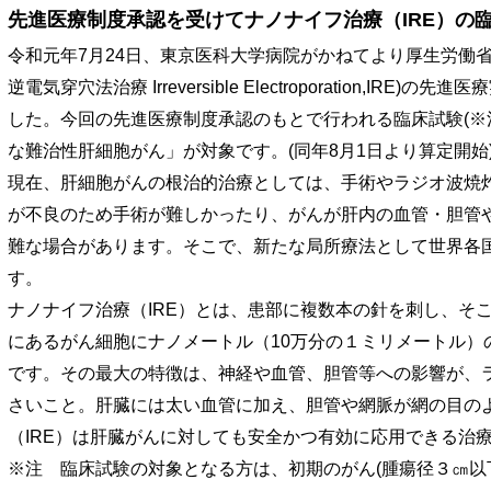
先進医療制度承認を受けてナノナイフ治療（IRE）の
令和元年7月24日、東京医科大学病院がかねてより厚生労働
逆電気穿穴法治療 Irreversible Electroporation,
した。今回の先進医療制度承認のもとで行われる臨床試験(※
な難治性肝細胞がん」が対象です。(同年8月1日より算定開始
現在、肝細胞がんの根治的治療としては、手術やラジオ波焼
が不良のため手術が難しかったり、がんが肝内の血管・胆管
難な場合があります。そこで、新たな局所療法として世界各国
す。
ナノナイフ治療（IRE）とは、患部に複数本の針を刺し、そこ
にあるがん細胞にナノメートル（10万分の１ミリメートル）
です。その最大の特徴は、神経や血管、胆管等への影響が、
さいこと。肝臓には太い血管に加え、胆管や網脈が網の目の
（IRE）は肝臓がんに対しても安全かつ有効に応用できる治
※注 臨床試験の対象となる方は、初期のがん(腫瘍径３㎝以