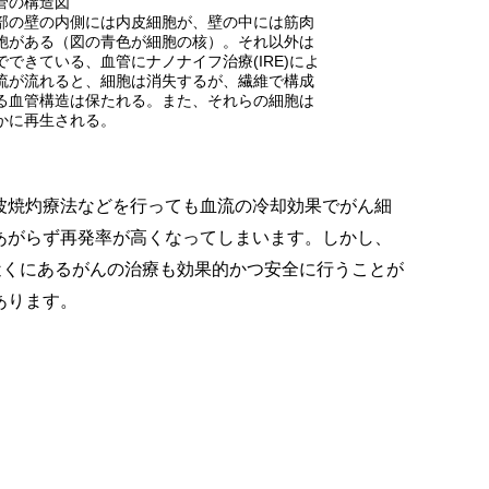
管の構造図
部の壁の内側には内皮細胞が、壁の中には筋肉
胞がある（図の青色が細胞の核）。それ以外は
でできている、血管にナノナイフ治療(IRE)によ
流が流れると、細胞は消失するが、繊維で構成
る血管構造は保たれる。また、それらの細胞は
かに再生される。
焼灼療法などを行っても血流の冷却効果でがん細
あがらず再発率が高くなってしまいます。しかし、
近くにあるがんの治療も効果的かつ安全に行うことが
あります。