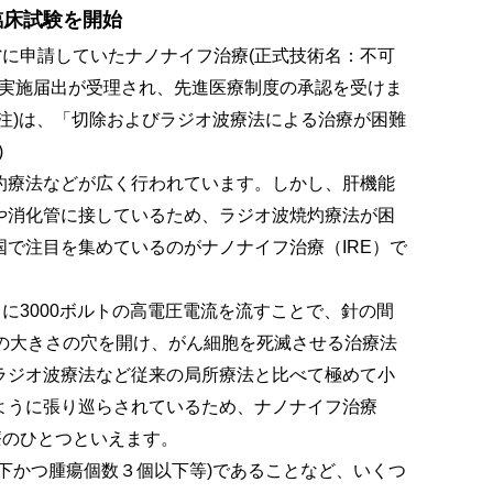
臨床試験を開始
省に申請していたナノナイフ治療(正式技術名：不可
IRE)の先進医療実施届出が受理され、先進医療制度の承認を受けま
注)は、「切除およびラジオ波療法による治療が困難
)
灼療法などが広く行われています。しかし、肝機能
や消化管に接しているため、ラジオ波焼灼療法が困
で注目を集めているのがナノナイフ治療（IRE）で
に3000ボルトの高電圧電流を流すことで、針の間
の大きさの穴を開け、がん細胞を死滅させる治療法
ラジオ波療法など従来の局所療法と比べて極めて小
ように張り巡らされているため、ナノナイフ治療
療のひとつといえます。
下かつ腫瘍個数３個以下等)であることなど、いくつ