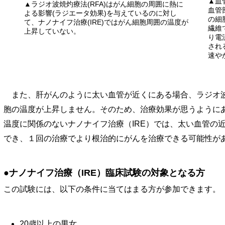
▲血
▲ラジオ波焼灼療法(RFA)はがん細胞の周囲に熱に
血管
よる影響(ラジエータ効果)を与えているのに対し
の細
て、ナノナイフ治療(IRE)ではがん細胞周囲の温度が
繊維
上昇していない。
り電
され
速や
また、肝がんのように太い血管が近くにある場合、ラジオ波
胞の温度が上昇しません。そのため、治療効果が思うように
温度に関係のないナノナイフ治療（IRE）では、太い血管の
でき、１回の治療でより根治的にがんを治療できる可能性が
●ナノナイフ治療（IRE）臨床試験の対象となる方
この試験には、以下の条件に当てはまる方が参加できます。
20歳以上の男女