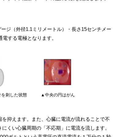
ージ（外径1.1ミリメートル）・長さ15センチメー
通電する電極となります。
針を刺した状態
▲中央の円はがん
を抑えます。また、心臓に電流が流れることで不
きにくい心臓周期の「不応期」に電流を流します。
000ボルトという高電圧の直流電流を１万分の１秒