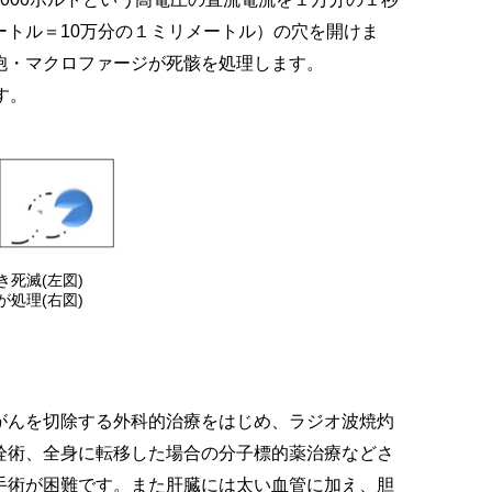
トル＝10万分の１ミリメートル）の穴を開けま
胞・マクロファージが死骸を処理します。
す。
死滅(左図)
処理(右図)
んを切除する外科的治療をはじめ、ラジオ波焼灼
栓術、全身に転移した場合の分子標的薬治療などさ
手術が困難です。また肝臓には太い血管に加え、胆