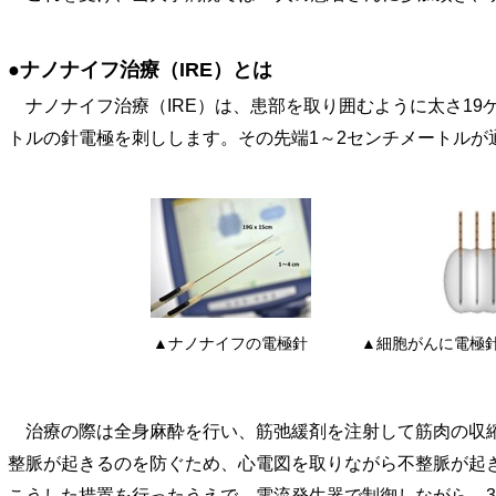
●ナノナイフ治療（IRE）とは
ナノナイフ治療（IRE）は、患部を取り囲むように太さ19ゲ
トルの針電極を刺しします。その先端1～2センチメートルが
▲ナノナイフの電極針
▲細胞がんに電極
治療の際は全身麻酔を行い、筋弛緩剤を注射して筋肉の収縮
整脈が起きるのを防ぐため、心電図を取りながら不整脈が起
こうした措置を行ったうえで、電流発生器で制御しながら、3