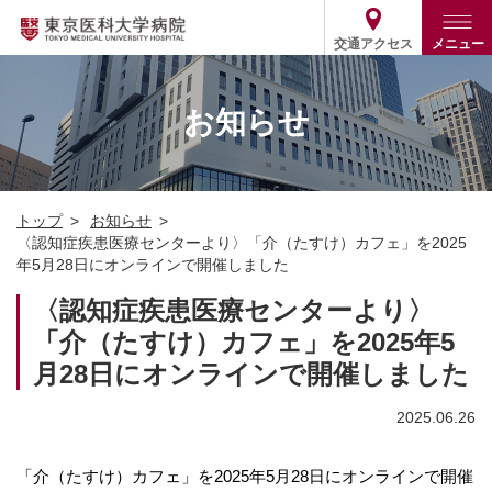
交通アクセス
メニュー
トップ
外来・入院案内
お知らせ
診療部門案内
外来
病院案内
入院
診療部門案内一覧
トップ
お知らせ
医療関係の方
患者支援・相談窓口
医師・歯科医師等情報検索
基本情報
〈認知症疾患医療センターより〉「介（たすけ）カフェ」を2025
年5月28日にオンラインで開催しました
各種ご案内
統計・データ・情報公開
医療連携
ENGLISH
简体中文
〈認知症疾患医療センターより〉
役割・取り組み
採用関連
「介（たすけ）カフェ」を2025年5
外部評価
その他
03-3342-6111
(代表)
月28日にオンラインで開催しました
2025.06.26
「介（たすけ）カフェ」を2025年5月28日にオンラインで開催