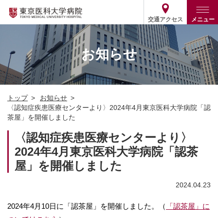
交通アクセス
メニュー
トップ
外来・入院案内
お知らせ
診療部門案内
外来
病院案内
入院
診療部門案内一覧
トップ
お知らせ
医療関係の方
患者支援・相談窓口
医師・歯科医師等情報検索
基本情報
〈認知症疾患医療センターより〉2024年4月東京医科大学病院「認
茶屋」を開催しました
各種ご案内
統計・データ・情報公開
医療連携
ENGLISH
简体中文
〈認知症疾患医療センターより〉
役割・取り組み
採用関連
2024年4月東京医科大学病院「認茶
外部評価
その他
03-3342-6111
(代表)
屋」を開催しました
2024.04.23
2024年4月10日に「認茶屋」を開催しました。（
「認茶屋」に